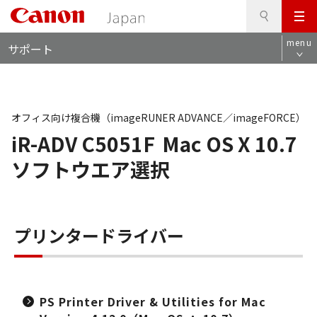
検
このページの本文へ
メ
索
ロ
ニ
menu
サポート
ー
ュ
カ
ー
ル
ナ
ビ
オフィス向け複合機（imageRUNER ADVANCE／imageFORCE）
iR-ADV C5051F
Mac OS X 10.7
ソフトウエア選択
プリンタードライバー
PS Printer Driver & Utilities for Mac