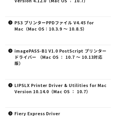
Version 4.12.0（Mac OS ： 10.7）
PS3 プリンターPPDファイル V4.45 for
Mac（Mac OS：10.3.9 ～ 10.8.5）
imagePASS-B1 V1.0 PostScript プリンター
ドライバー （Mac OS ： 10.7 ～ 10.13対応
版）
LIPSLX Printer Driver & Utilities for Mac
Version 10.14.0（Mac OS ： 10.7）
Fiery Express Driver