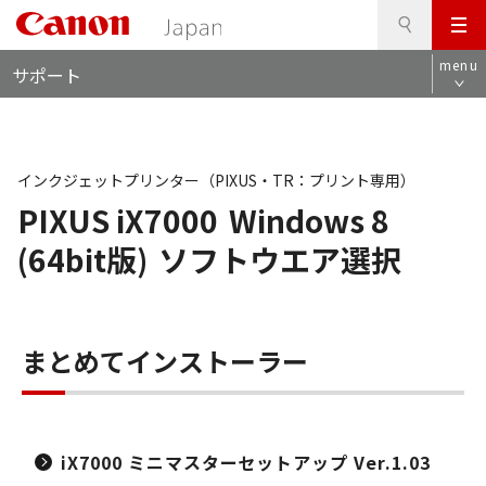
検
このページの本文へ
メ
索
ロ
ニ
menu
サポート
ー
ュ
カ
ー
ル
ナ
ビ
インクジェットプリンター（PIXUS・TR：プリント専用）
PIXUS iX7000
Windows 8
(64bit版)
ソフトウエア選択
まとめてインストーラー
iX7000 ミニマスターセットアップ Ver.1.03