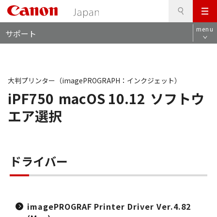
検
このページの本文へ
メ
索
ロ
ニ
menu
サポート
ー
ュ
カ
ー
ル
ナ
ビ
大判プリンター（imagePROGRAPH：インクジェット）
iPF750
macOS 10.12
ソフトウ
エア選択
ドライバー
imagePROGRAF Printer Driver Ver.4.82