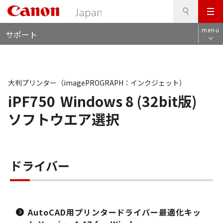
検
このページの本文へ
メ
索
ロ
ニ
menu
サポート
ー
ュ
カ
ー
ル
ナ
ビ
大判プリンター（imagePROGRAPH：インクジェット）
iPF750
Windows 8 (32bit版)
ソフトウエア選択
ドライバー
AutoCAD用プリンタードライバー最適化キッ