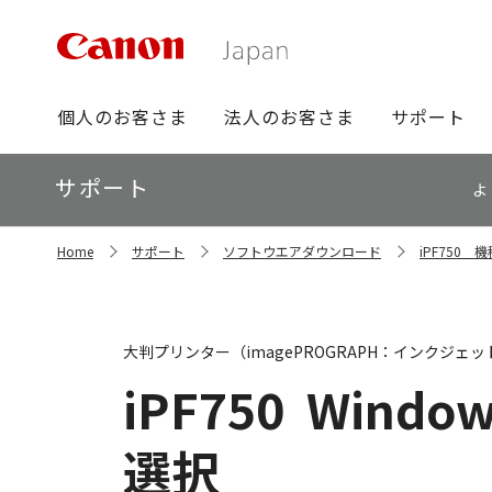
グ
個人のお客さま
法人のお客さま
サポート
ロ
ー
ロ
サポート
バ
よ
ー
ル
カ
ナ
サ
ル
Home
サポート
ソフトウエアダウンロード
iPF750
イ
ビ
ナ
ト
ビ
内
の
現
大判プリンター（imagePROGRAPH：インクジェッ
在
位
iPF750
Windows
置
選択