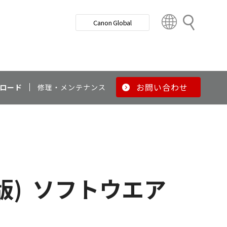
検
Canon Global
索
C
o
u
n
t
r
お問い合わせ
ロード
修理・メンテナンス
y
&
R
e
g
i
o
版)
ソフトウエア
n