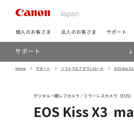
グ
個人のお客さま
法人のお客さま
サポート
ロ
ー
ロ
サポート
バ
よ
ー
ル
カ
ナ
サ
ル
Home
サポート
ソフトウエアダウンロード
EOS Kis
イ
ビ
ナ
ト
ビ
内
の
現
デジタル一眼レフカメラ／ミラーレスカメラ（EOS）
在
位
EOS Kiss X3
ma
置