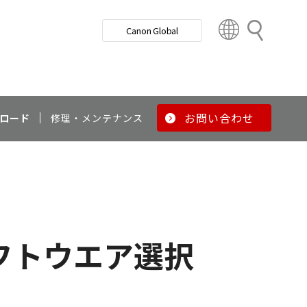
検
Canon Global
索
C
o
u
n
t
r
お問い合わせ
ロード
修理・メンテナンス
y
&
R
e
g
i
o
フトウエア選択
n