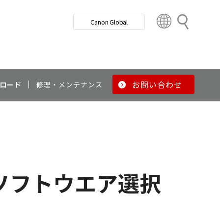
検
Canon Global
索
C
o
u
n
t
r
お問い合わせ
ロード
修理・メンテナンス
y
&
R
e
g
i
o
ソフトウエア選択
n