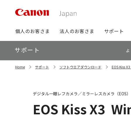
グ
個人のお客さま
法人のお客さま
サポート
ロ
ー
ロ
サポート
バ
よ
ー
ル
カ
ナ
サ
ル
Home
サポート
ソフトウエアダウンロード
EOS Kis
イ
ビ
ナ
ト
ビ
内
の
現
デジタル一眼レフカメラ／ミラーレスカメラ（EOS）
在
位
EOS Kiss X3
Wi
置