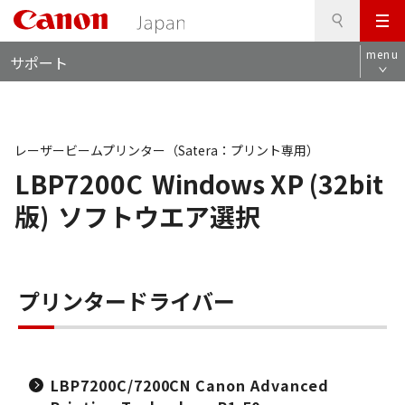
検
このページの本文へ
メ
索
ロ
ニ
menu
サポート
ー
ュ
カ
ー
ル
ナ
ビ
レーザービームプリンター（Satera：プリント専用）
LBP7200C
Windows XP (32bit
版)
ソフトウエア選択
プリンタードライバー
LBP7200C/7200CN Canon Advanced