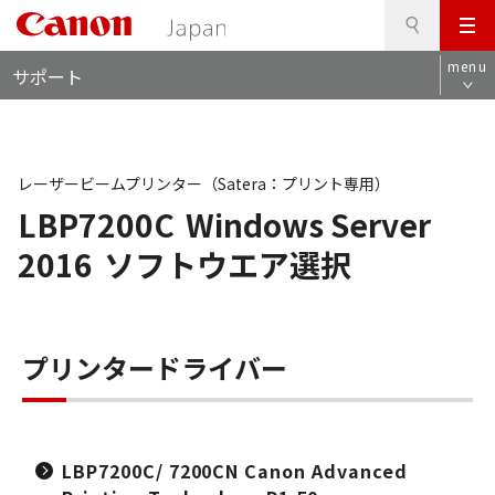
検
このページの本文へ
メ
索
ロ
ニ
menu
サポート
ー
ュ
カ
ー
ル
ナ
ビ
レーザービームプリンター（Satera：プリント専用）
LBP7200C
Windows Server
2016
ソフトウエア選択
プリンタードライバー
LBP7200C/ 7200CN Canon Advanced