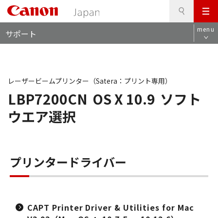
検
このページの本文へ
メ
索
ロ
ニ
menu
サポート
ー
ュ
カ
ー
ル
ナ
ビ
レーザービームプリンター（Satera：プリント専用）
LBP7200CN
OS X 10.9
ソフト
ウエア選択
プリンタードライバー
CAPT Printer Driver & Utilities for Mac