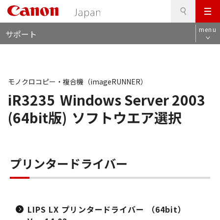
検
このページの本文へ
メ
索
ロ
ニ
menu
サポート
ー
ュ
カ
ー
ル
ナ
ビ
モノクロコピー・複合機（imageRUNNER）
iR3235
Windows Server 2003
(64bit版)
ソフトウエア選択
プリンタードライバー
LIPS LX プリンタードライバー （64bit）