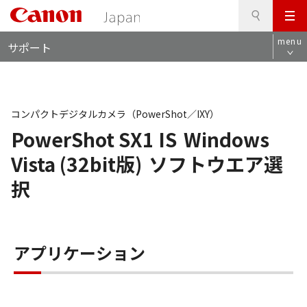
検
このページの本文へ
メ
索
ロ
ニ
menu
サポート
ー
ュ
カ
ー
ル
ナ
ビ
コンパクトデジタルカメラ（PowerShot／IXY）
PowerShot SX1 IS
Windows
Vista (32bit版)
ソフトウエア選
択
アプリケーション