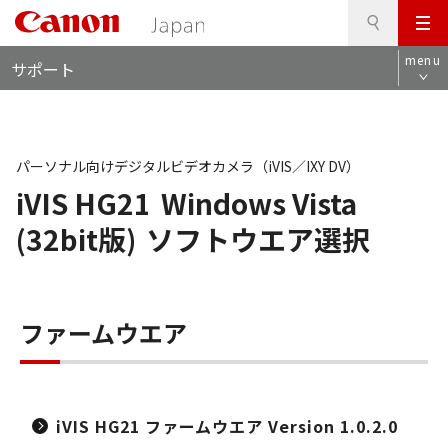
検
このページの本文へ
メ
索
ロ
ニ
menu
サポート
ー
ュ
カ
ー
ル
ナ
ビ
パーソナル向けデジタルビデオカメラ（iVIS／IXY DV）
iVIS HG21
Windows Vista
(32bit版)
ソフトウエア選択
ファームウエア
iVIS HG21 ファームウエア Version 1.0.2.0