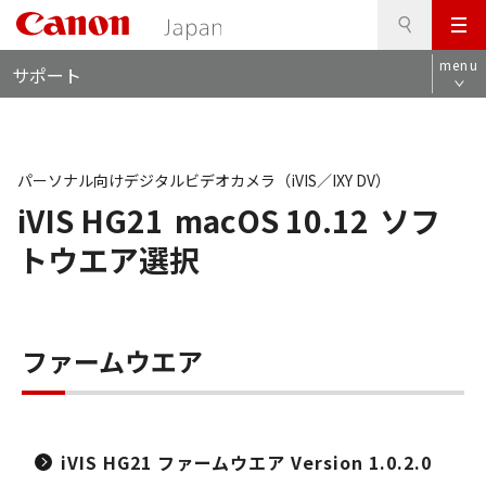
検
このページの本文へ
メ
索
ロ
ニ
menu
サポート
ー
ュ
カ
ー
ル
ナ
ビ
パーソナル向けデジタルビデオカメラ（iVIS／IXY DV）
iVIS HG21
macOS 10.12
ソフ
トウエア選択
ファームウエア
iVIS HG21 ファームウエア Version 1.0.2.0