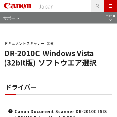
検
このページの本文へ
メ
索
ロ
ニ
menu
サポート
ー
ュ
カ
ー
ル
ナ
ビ
ドキュメントスキャナー（DR）
DR-2010C
Windows Vista
(32bit版)
ソフトウエア選択
ドライバー
Canon Document Scanner DR-2010C ISIS