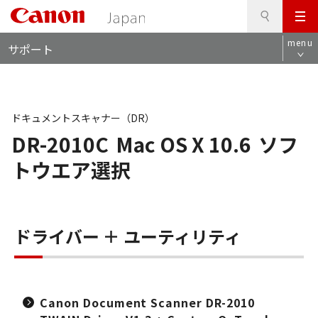
検
このページの本文へ
メ
索
ロ
ニ
menu
サポート
ー
ュ
カ
ー
ル
ナ
ビ
ドキュメントスキャナー（DR）
DR-2010C
Mac OS X 10.6
ソフ
トウエア選択
ドライバー ＋ ユーティリティ
Canon Document Scanner DR-2010