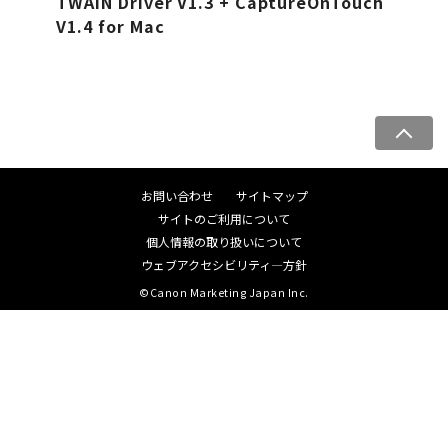
TWAIN Driver V1.3 + CaptureOnTouch
V1.4 for Mac
ペ
ー
ジ
お問い合わせ
サイトマップ
ト
サイトのご利用について
ッ
個人情報の取り扱いについて
プ
ウェブアクセシビリティ―方針
へ
©Canon Marketing Japan Inc.