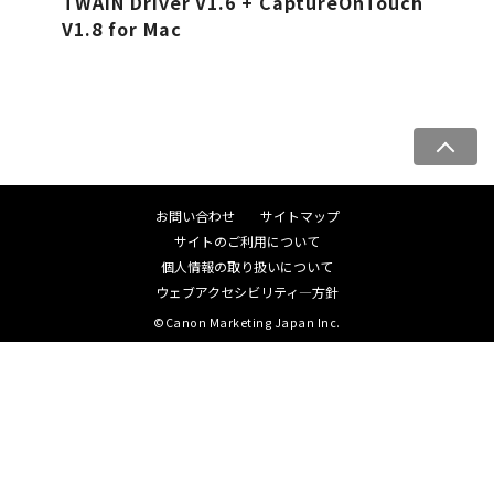
TWAIN Driver V1.6 + CaptureOnTouch
V1.8 for Mac
ペ
ー
ジ
お問い合わせ
サイトマップ
ト
サイトのご利用について
ッ
個人情報の取り扱いについて
プ
ウェブアクセシビリティ―方針
へ
©Canon Marketing Japan Inc.