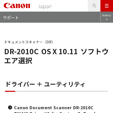
検
このページの本文へ
メ
索
ロ
ニ
menu
サポート
ー
ュ
カ
ー
ル
ナ
ビ
ドキュメントスキャナー（DR）
DR-2010C
OS X 10.11
ソフトウ
エア選択
ドライバー ＋ ユーティリティ
Canon Document Scanner DR-2010C