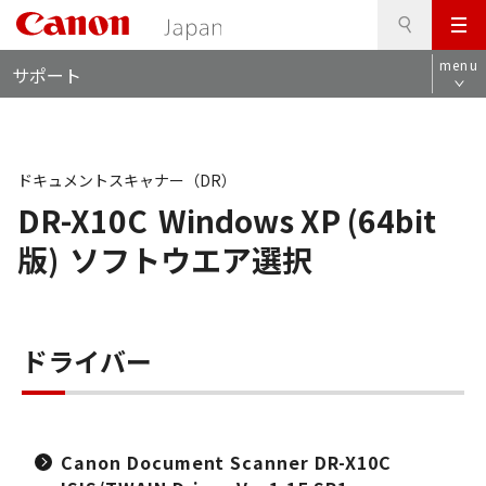
検
このページの本文へ
メ
索
ロ
ニ
menu
サポート
ー
ュ
カ
ー
ル
ナ
ビ
ドキュメントスキャナー（DR）
DR-X10C
Windows XP (64bit
版)
ソフトウエア選択
ドライバー
Canon Document Scanner DR-X10C