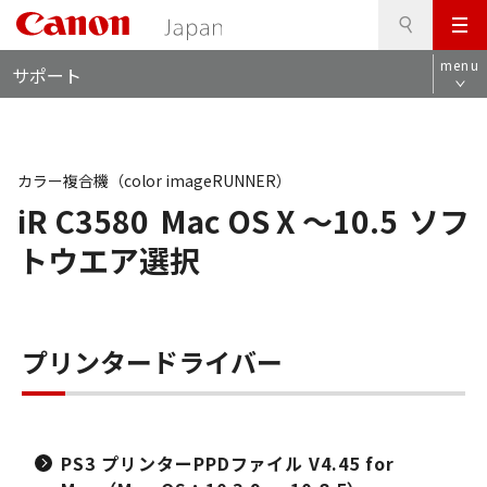
検
このページの本文へ
メ
索
ロ
ニ
menu
サポート
ー
ュ
カ
ー
ル
ナ
ビ
カラー複合機（color imageRUNNER）
iR C3580
Mac OS X ～10.5
ソフ
トウエア選択
プリンタードライバー
PS3 プリンターPPDファイル V4.45 for