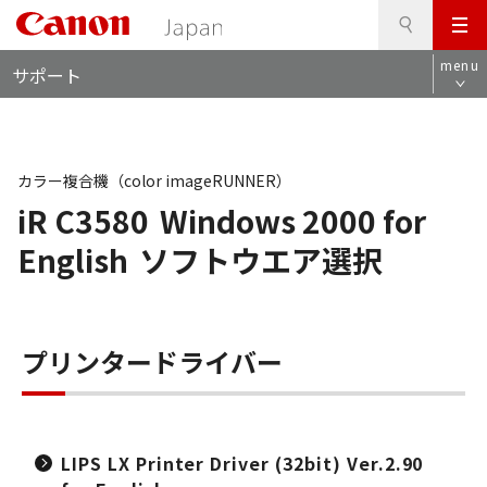
検
このページの本文へ
メ
索
ロ
ニ
menu
サポート
ー
ュ
カ
ー
ル
ナ
ビ
カラー複合機（color imageRUNNER）
iR C3580
Windows 2000 for
English
ソフトウエア選択
プリンタードライバー
LIPS LX Printer Driver (32bit) Ver.2.90