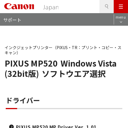
検
このページの本文へ
メ
索
ロ
ニ
menu
サポート
ー
ュ
カ
ー
ル
ナ
ビ
インクジェットプリンター（PIXUS・TR：プリント・コピー・ス
キャン）
PIXUS MP520
Windows Vista
(32bit版)
ソフトウエア選択
ドライバー
PIXUS MP520 MP Driver Ver. 1.01