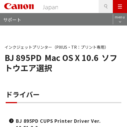
検
このページの本文へ
メ
索
ロ
ニ
menu
サポート
ー
ュ
カ
ー
ル
ナ
ビ
インクジェットプリンター（PIXUS・TR：プリント専用）
BJ 895PD
Mac OS X 10.6
ソフ
トウエア選択
ドライバー
BJ 895PD CUPS Printer Driver Ver.