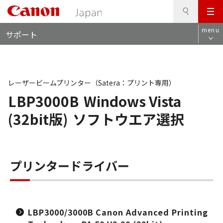
検
このページの本文へ
メ
索
ロ
ニ
menu
サポート
ー
ュ
カ
ー
ル
ナ
ビ
レーザービームプリンター（Satera：プリント専用）
LBP3000B
Windows Vista
(32bit版)
ソフトウエア選択
プリンタードライバー
LBP3000/3000B Canon Advanced Printing