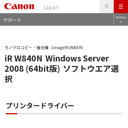
検
このページの本文へ
メ
索
ロ
ニ
menu
サポート
ー
ュ
カ
ー
ル
ナ
ビ
モノクロコピー・複合機（imageRUNNER）
iR W840N
Windows Server
2008 (64bit版)
ソフトウエア選
択
プリンタードライバー