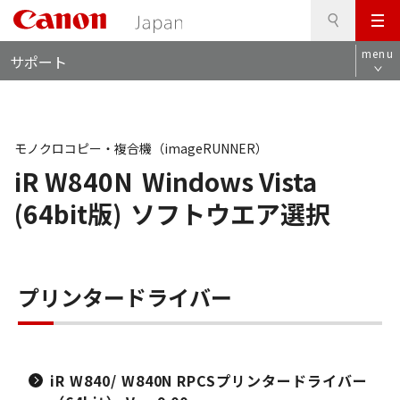
検
このページの本文へ
メ
索
ロ
ニ
menu
サポート
ー
ュ
カ
ー
ル
ナ
ビ
モノクロコピー・複合機（imageRUNNER）
iR W840N
Windows Vista
(64bit版)
ソフトウエア選択
プリンタードライバー
iR W840/ W840N RPCSプリンタードライバー