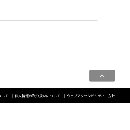
ペ
ー
ジ
ト
ついて
個人情報の取り扱いについて
ウェブアクセシビリティ―方針
ッ
プ
へ