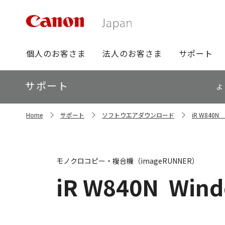
グ
個人のお客さま
法人のお客さま
サポート
ロ
ー
ロ
サポート
バ
よ
ー
ル
カ
ナ
サ
ル
Home
サポート
ソフトウエアダウンロード
iR W84
イ
ビ
ナ
ト
ビ
内
の
現
モノクロコピー・複合機（imageRUNNER）
在
位
iR W840N
Wind
置