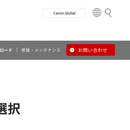
検
Canon Global
索
C
o
u
n
t
r
お問い合わせ
ロード
修理・メンテナンス
y
&
R
e
g
i
o
選択
n