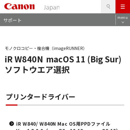
検
このページの本文へ
メ
索
ロ
ニ
menu
サポート
ー
ュ
カ
ー
ル
ナ
ビ
モノクロコピー・複合機（imageRUNNER）
iR W840N
macOS 11 (Big Sur)
ソフトウエア選択
プリンタードライバー
iR W840/ W840N Mac OS用PPDファイル