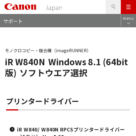
検
このページの本文へ
メ
索
ロ
ニ
menu
サポート
ー
ュ
カ
ー
ル
ナ
ビ
モノクロコピー・複合機（imageRUNNER）
iR W840N
Windows 8.1 (64bit
版)
ソフトウエア選択
プリンタードライバー
iR W840/ W840N RPCSプリンタードライバー