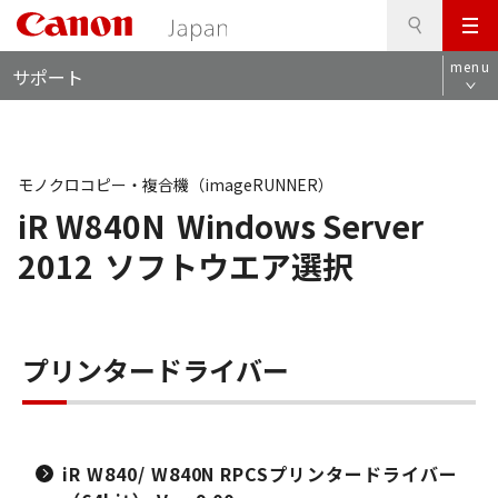
検
このページの本文へ
メ
索
ロ
ニ
menu
サポート
ー
ュ
カ
ー
ル
ナ
ビ
モノクロコピー・複合機（imageRUNNER）
iR W840N
Windows Server
2012
ソフトウエア選択
プリンタードライバー
iR W840/ W840N RPCSプリンタードライバー