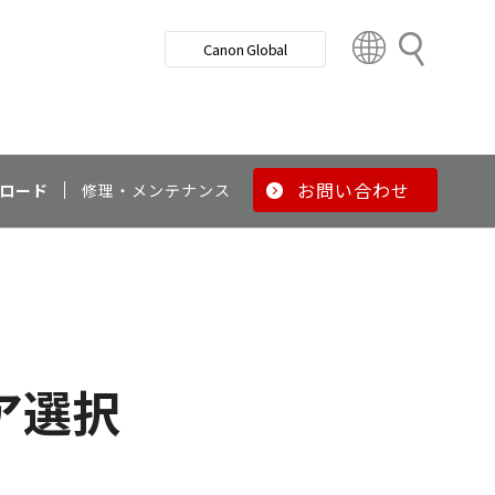
検
Canon Global
索
C
o
u
n
t
r
お問い合わせ
ロード
修理・メンテナンス
y
&
R
e
g
i
o
ア選択
n