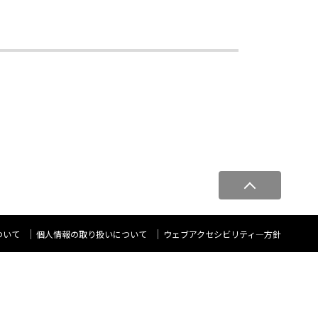
ペ
ー
ジ
ト
ついて
個人情報の取り扱いについて
ウェブアクセシビリティ―方針
ッ
プ
へ