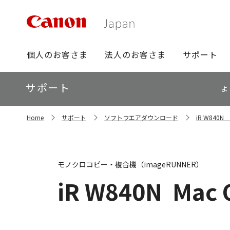
グ
個人のお客さま
法人のお客さま
サポート
ロ
ー
ロ
サポート
バ
よ
ー
ル
カ
ナ
サ
ル
Home
サポート
ソフトウエアダウンロード
iR W84
イ
ビ
ナ
ト
ビ
内
の
現
モノクロコピー・複合機（imageRUNNER）
在
位
iR W840N
Mac 
置