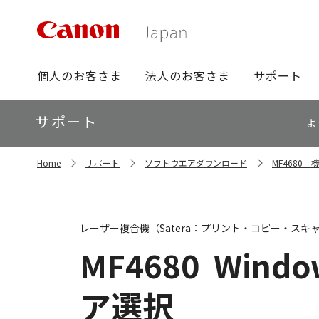
グ
個人のお客さま
法人のお客さま
サポート
ロ
ー
ロ
サポート
バ
よ
ー
ル
カ
ナ
サ
ル
Home
サポート
ソフトウエアダウンロード
MF4680
イ
ビ
ナ
ト
ビ
内
の
現
レーザー複合機（Satera：プリント・コピー・スキ
在
位
MF4680
Window
置
ア選択