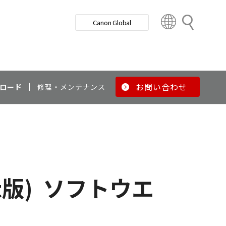
検
Canon Global
索
C
o
u
n
t
r
お問い合わせ
ロード
修理・メンテナンス
y
&
R
e
g
i
o
t版)
ソフトウエ
n