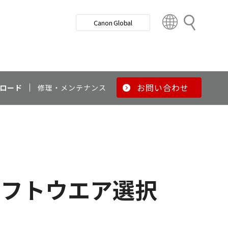
検
Canon Global
索
C
o
u
n
t
r
お問い合わせ
ロード
修理・メンテナンス
y
&
R
e
g
i
o
ソフトウエア選択
n