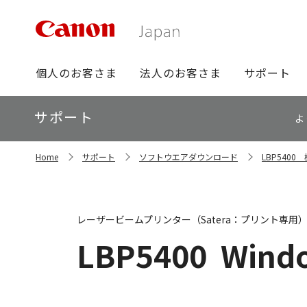
グ
個人のお客さま
法人のお客さま
サポート
ロ
ー
ロ
サポート
バ
よ
ー
ル
カ
ナ
サ
ル
Home
サポート
ソフトウエアダウンロード
LBP540
イ
ビ
ナ
ト
ビ
内
の
現
レーザービームプリンター（Satera：プリント専用
在
位
LBP5400
Windo
置