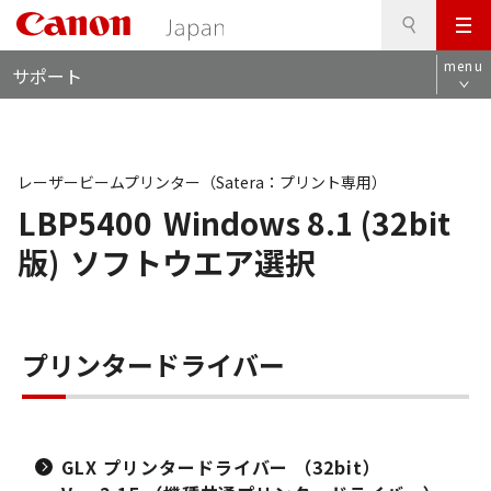
検
このページの本文へ
メ
索
ロ
ニ
menu
サポート
ー
ュ
カ
ー
ル
ナ
ビ
レーザービームプリンター（Satera：プリント専用）
LBP5400
Windows 8.1 (32bit
版)
ソフトウエア選択
プリンタードライバー
GLX プリンタードライバー （32bit）