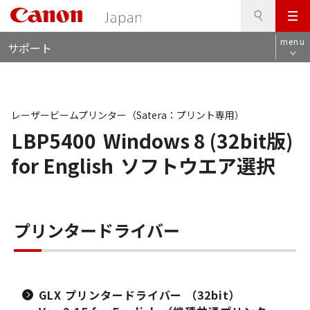
検
このページの本文へ
メ
索
ロ
ニ
menu
サポート
ー
ュ
カ
ー
ル
ナ
ビ
レーザービームプリンター（Satera：プリント専用）
LBP5400
Windows 8 (32bit版)
for English
ソフトウエア選択
プリンタードライバー
GLX プリンタードライバー （32bit）