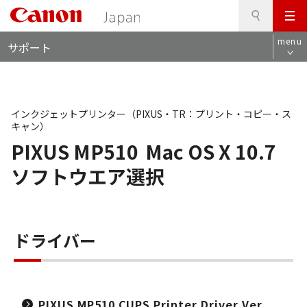
検
このページの本文へ
メ
索
ロ
ニ
menu
サポート
ー
ュ
カ
ー
ル
ナ
ビ
インクジェットプリンター（PIXUS・TR：プリント・コピー・ス
キャン）
PIXUS MP510
Mac OS X 10.7
ソフトウエア選択
ドライバー
PIXUS MP510 CUPS Printer Driver Ver.