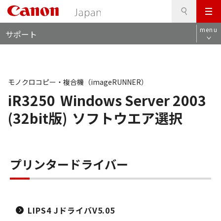
検
このページの本文へ
メ
索
ロ
ニ
menu
サポート
ー
ュ
カ
ー
ル
ナ
ビ
モノクロコピー・複合機（imageRUNNER）
iR3250
Windows Server 2003
(32bit版)
ソフトウエア選択
プリンタードライバー
LIPS4 JドライバV5.05