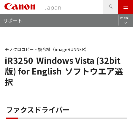
検
このページの本文へ
メ
索
ロ
ニ
menu
サポート
ー
ュ
カ
ー
ル
ナ
ビ
モノクロコピー・複合機（imageRUNNER）
iR3250
Windows Vista (32bit
版) for English
ソフトウエア選
択
ファクスドライバー