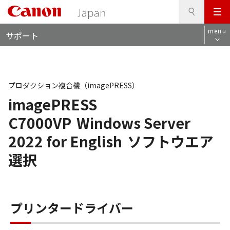
検
このページの本文へ
メ
索
ロ
ニ
menu
サポート
ー
ュ
カ
ー
ル
ナ
ビ
プロダクション複合機（imagePRESS）
imagePRESS
C7000VP
Windows Server
2022 for English
ソフトウエア
選択
プリンタードライバー