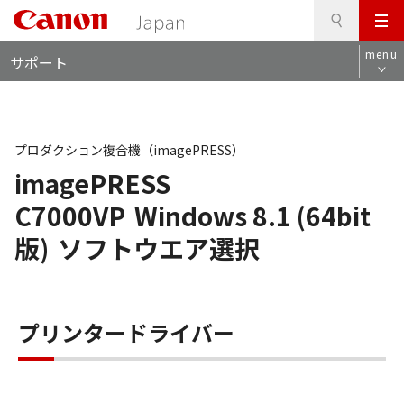
検
このページの本文へ
メ
索
ロ
ニ
menu
サポート
ー
ュ
カ
ー
ル
ナ
ビ
プロダクション複合機（imagePRESS）
imagePRESS
C7000VP
Windows 8.1 (64bit
版)
ソフトウエア選択
プリンタードライバー