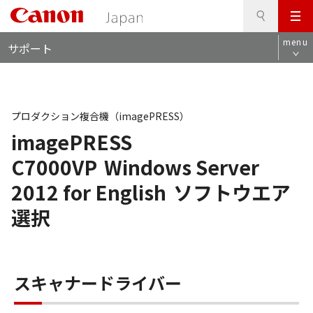
検
このページの本文へ
メ
索
ロ
ニ
menu
サポート
ー
ュ
カ
ー
ル
ナ
ビ
プロダクション複合機（imagePRESS）
imagePRESS
C7000VP
Windows Server
2012 for English
ソフトウエア
選択
スキャナードライバー