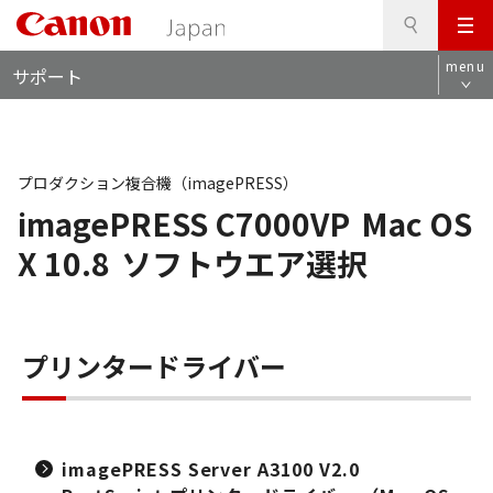
検
このページの本文へ
メ
索
ロ
ニ
menu
サポート
ー
ュ
カ
ー
ル
ナ
ビ
プロダクション複合機（imagePRESS）
imagePRESS C7000VP
Mac OS
X 10.8
ソフトウエア選択
プリンタードライバー
imagePRESS Server A3100 V2.0