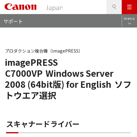
検
このページの本文へ
メ
索
ロ
ニ
menu
サポート
ー
ュ
カ
ー
ル
ナ
ビ
プロダクション複合機（imagePRESS）
imagePRESS
C7000VP
Windows Server
2008 (64bit版) for English
ソフ
トウエア選択
スキャナードライバー