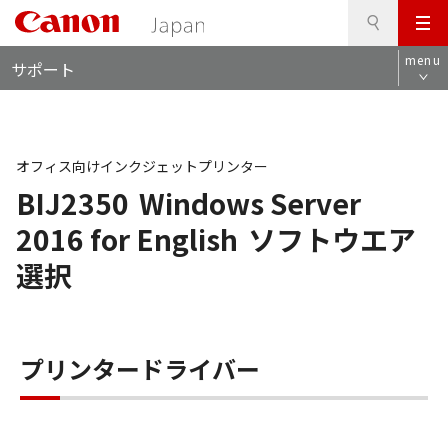
検
このページの本文へ
メ
索
ロ
ニ
menu
サポート
ー
ュ
カ
ー
ル
ナ
ビ
オフィス向けインクジェットプリンター
BIJ2350
Windows Server
2016 for English
ソフトウエア
選択
プリンタードライバー