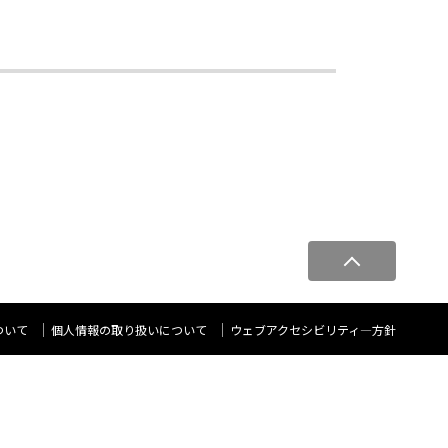
ペ
ー
ジ
ト
ついて
個人情報の取り扱いについて
ウェブアクセシビリティ―方針
ッ
プ
へ