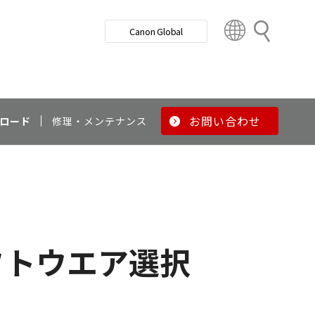
検
Canon Global
索
C
o
u
n
t
r
お問い合わせ
ロード
修理・メンテナンス
y
&
R
e
g
i
o
フトウエア選択
n