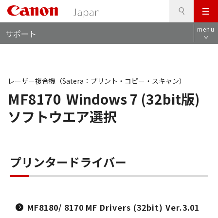
検
このページの本文へ
メ
索
ロ
ニ
menu
サポート
ー
ュ
カ
ー
ル
ナ
ビ
レーザー複合機（Satera：プリント・コピー・スキャン）
MF8170
Windows 7 (32bit版)
ソフトウエア選択
プリンタードライバー
MF8180/ 8170 MF Drivers (32bit) Ver.3.01