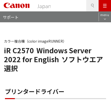
検
このページの本文へ
メ
索
ロ
ニ
menu
サポート
ー
ュ
カ
ー
ル
ナ
ビ
カラー複合機（color imageRUNNER）
iR C2570
Windows Server
2022 for English
ソフトウエア
選択
プリンタードライバー