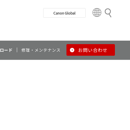
検
Canon Global
索
C
o
u
n
t
r
お問い合わせ
ロード
修理・メンテナンス
y
&
R
e
g
i
o
n