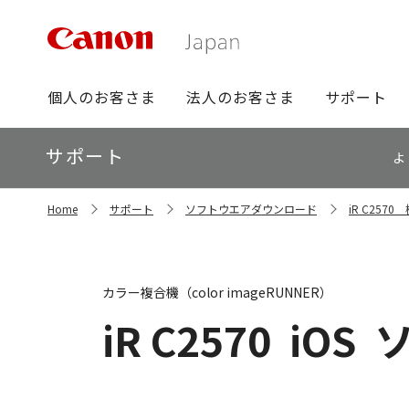
グ
個人のお客さま
法人のお客さま
サポート
ロ
ー
ロ
サポート
バ
よ
ー
ル
カ
ナ
サ
ル
Home
サポート
ソフトウエアダウンロード
iR C25
イ
ビ
ナ
ト
ビ
内
の
現
カラー複合機（color imageRUNNER）
在
位
iR C2570
iOS
置