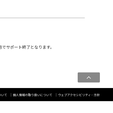
年５月でサポート終了となります。
ペ
ー
ジ
ト
ついて
個人情報の取り扱いについて
ウェブアクセシビリティ―方針
ッ
プ
へ