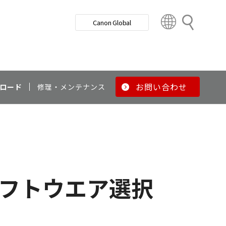
検
Canon Global
索
C
o
u
n
t
r
お問い合わせ
ロード
修理・メンテナンス
y
&
R
e
g
i
o
フトウエア選択
n