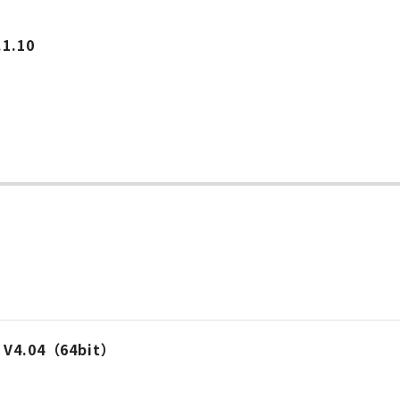
.10
l V4.04（64bit）