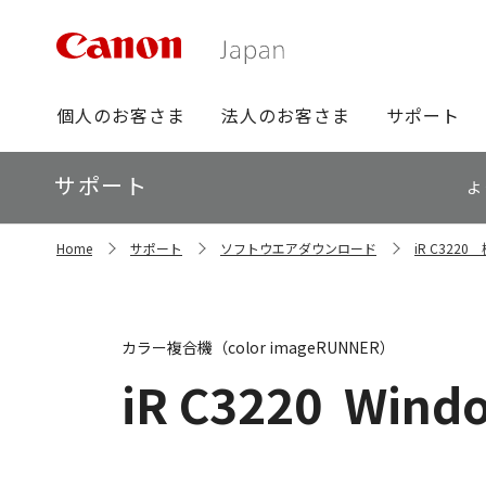
グ
個人のお客さま
法人のお客さま
サポート
ロ
ー
ロ
サポート
バ
よ
ー
ル
カ
ナ
サ
ル
Home
サポート
ソフトウエアダウンロード
iR C32
イ
ビ
ナ
ト
ビ
内
の
現
カラー複合機（color imageRUNNER）
在
位
iR C3220
Windo
置