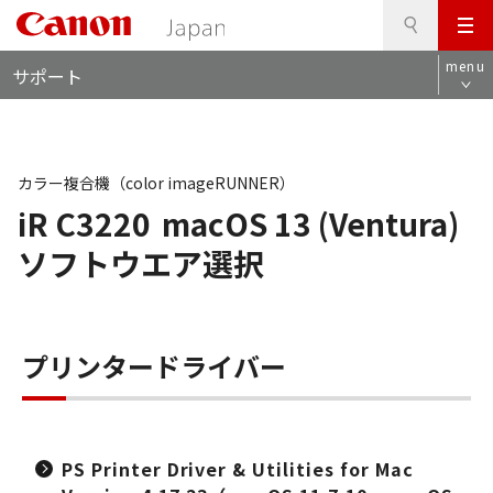
検
このページの本文へ
メ
索
ロ
ニ
menu
サポート
ー
ュ
カ
ー
ル
ナ
ビ
カラー複合機（color imageRUNNER）
iR C3220
macOS 13 (Ventura)
ソフトウエア選択
プリンタードライバー
PS Printer Driver & Utilities for Mac