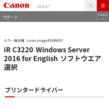
検
このページの本文へ
メ
索
ロ
ニ
menu
サポート
ー
ュ
カ
ー
ル
ナ
ビ
カラー複合機（color imageRUNNER）
iR C3220
Windows Server
2016 for English
ソフトウエア
選択
プリンタードライバー